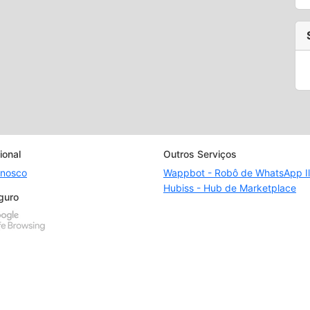
ional
Outros Serviços
onosco
Wappbot - Robô de WhatsApp Il
Hubiss - Hub de Marketplace
guro