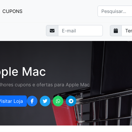
CUPONS
ple Mac
lhores cupons e ofertas para Apple Mac
isitar Loja