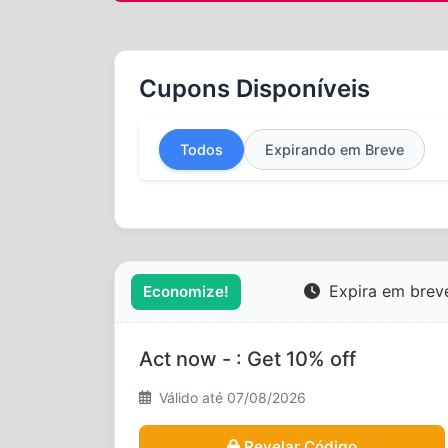
Cupons Disponíveis
Todos
Expirando em Breve
Expira em brev
Economize!
Act now - : Get 10% off
Válido até 07/08/2026
Revelar Código