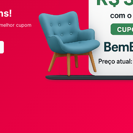
ns!
 melhor cupom