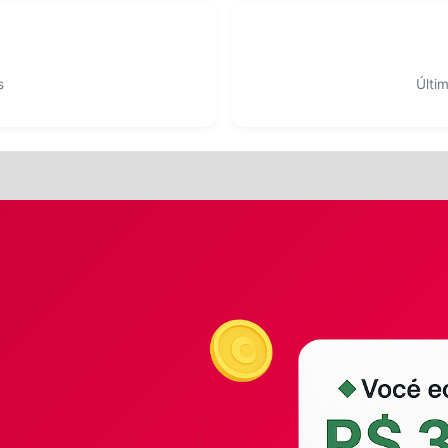
s
Últi