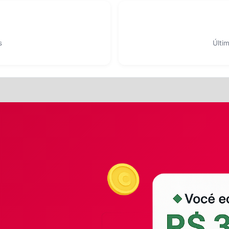
s
Últi