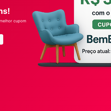
ns!
 melhor cupom