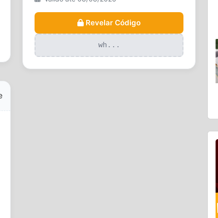
Revelar Código
wh...
e