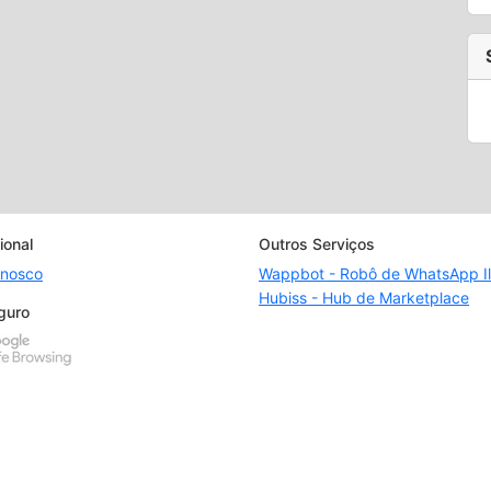
ional
Outros Serviços
onosco
Wappbot - Robô de WhatsApp Il
Hubiss - Hub de Marketplace
guro