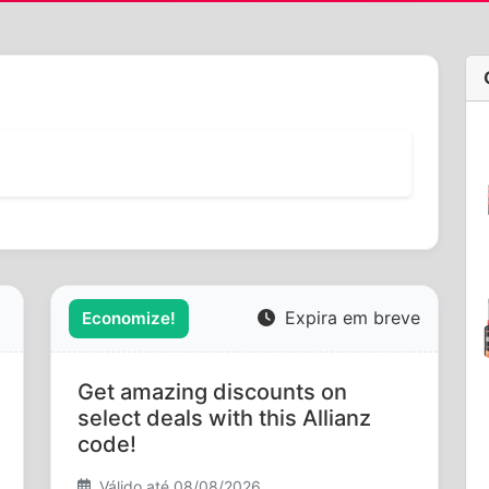
Expira em breve
Economize!
Get amazing discounts on
select deals with this Allianz
code!
Válido até 08/08/2026