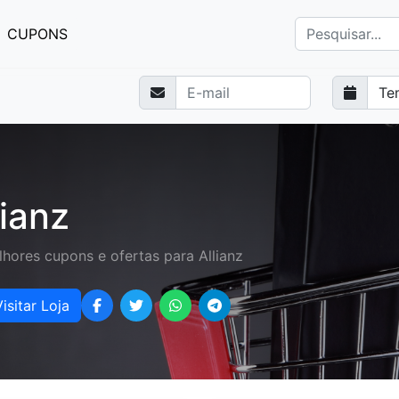
CUPONS
lianz
hores cupons e ofertas para Allianz
isitar Loja