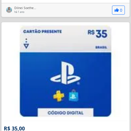
Dilnei Soethe...
0
há 1 ano
R$ 35,00