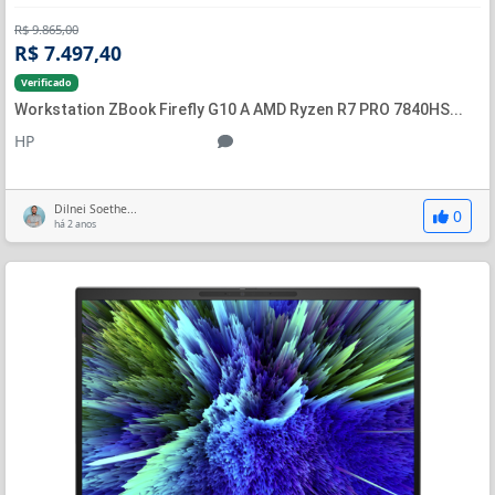
R$ 9.865,00
R$ 7.497,40
Verificado
Workstation ZBook Firefly G10 A AMD Ryzen R7 PRO 7840HS...
HP
Dilnei Soethe...
0
há 2 anos