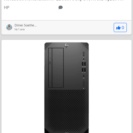
HP
Dilnei Soethe...
0
há 1 ano