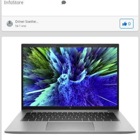
InfoStore
Dilnei Soethe...
0
há 1 ano