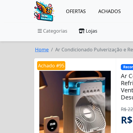
OFERTAS
ACHADOS
Categorias
Lojas
Home
Ar Condicionado Pulverização e R
Achado #95
Reco
Ar C
Ref
Vent
Desu
R$ 22
R$