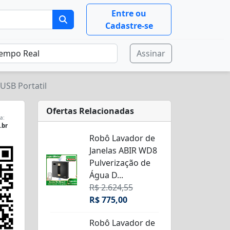
Entre ou
Cadastre-se
Assinar
USB Portatil
Ofertas Relacionadas
a:
.br
Robô Lavador de
Janelas ABIR WD8
Pulverização de
Água D...
R$ 2.624,55
R$ 775,00
Robô Lavador de