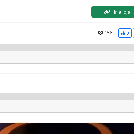
Ir à loja
158
0