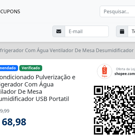
CUPONS
efrigerador Com Água Ventilador De Mesa Desumidificador 
mendado
Verificado
Oferta da Loj
shopee.com
ondicionado Pulverização e
rigerador Com Água
ilador De Mesa
midificador USB Portatil
9,99
 68,98