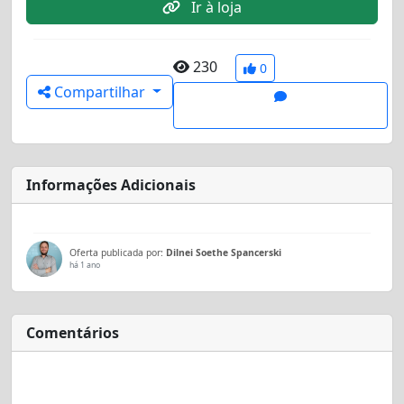
Ir à loja
230
0
Compartilhar
Informações Adicionais
Oferta publicada por:
Dilnei Soethe Spancerski
há 1 ano
Comentários