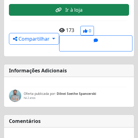
Ir à loja
173
0
Compartilhar
Informações Adicionais
Oferta publicada por:
Dilnei Soethe Spancerski
há 2 anos
Comentários