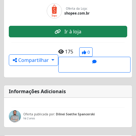
Oferta da Loja:
shopee.com.br
Ir à loja
175
0
Compartilhar
Informações Adicionais
Oferta publicada por:
Dilnei Soethe Spancerski
há 2 anos