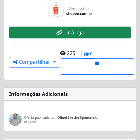
Oferta da Loja:
shopee.com.br
Ir à loja
225
0
Compartilhar
Informações Adicionais
Oferta publicada por:
Dilnei Soethe Spancerski
há 2 anos