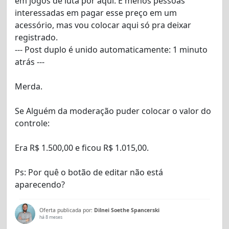
em jogos de luta por aqui. E menos pessoas
interessadas em pagar esse preço em um
acessório, mas vou colocar aqui só pra deixar
registrado.
--- Post duplo é unido automaticamente:
1 minuto
atrás
---
Merda.
Se Alguém da moderação puder colocar o valor do
controle:
Era R$ 1.500,00 e ficou R$ 1.015,00.
Ps: Por quê o botão de editar não está
aparecendo?
Oferta publicada por:
Dilnei Soethe Spancerski
há 8 meses