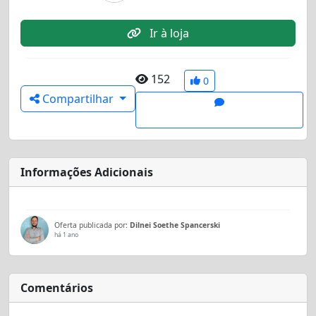
Ir à loja
152
0
Compartilhar
Informações Adicionais
Oferta publicada por:
Dilnei Soethe Spancerski
há 1 ano
Comentários