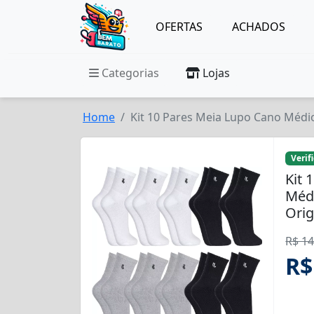
OFERTAS
ACHADOS
Categorias
Lojas
Home
Kit 10 Pares Meia Lupo Cano Médi
Verif
Kit 
Méd
Orig
R$ 14
R$