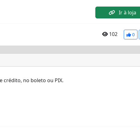
Ir à loja
102
0
e crédito
,
no boleto
ou
PIX.