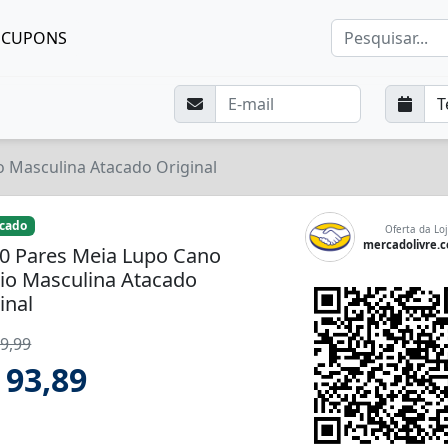
CUPONS
o Masculina Atacado Original
icado
Oferta da Loj
mercadolivre.
10 Pares Meia Lupo Cano
io Masculina Atacado
inal
9,99
 93,89