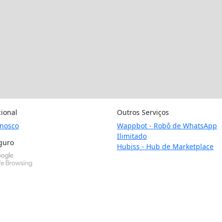
cional
Outros Serviços
onosco
Wappbot - Robô de WhatsApp
Ilimitado
guro
Hubiss - Hub de Marketplace