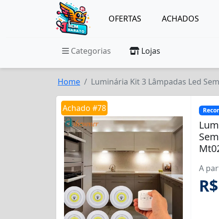
OFERTAS
ACHADOS
Categorias
Lojas
Home
Luminária Kit 3 Lâmpadas Led Sem 
Achado #78
Reco
Lumi
Sem 
Mt02
A par
R$