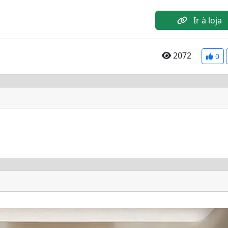
Ir à loja
2072
0