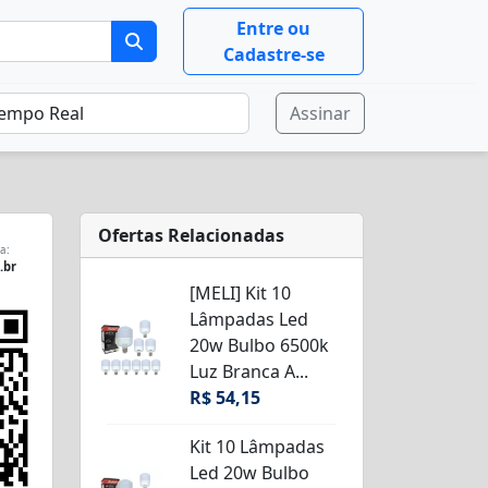
Entre ou
Cadastre-se
Assinar
Ofertas Relacionadas
a:
.br
[MELI] Kit 10
Lâmpadas Led
20w Bulbo 6500k
Luz Branca A...
R$ 54,15
Kit 10 Lâmpadas
Led 20w Bulbo