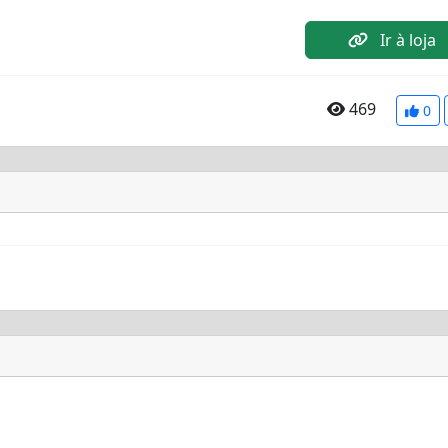
Ir à loja
469
0