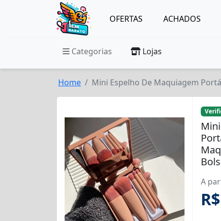
OFERTAS
ACHADOS
Categorias
Lojas
Home
Mini Espelho De Maquiagem Portá
Verif
Min
Port
Maq
Bol
A par
R$