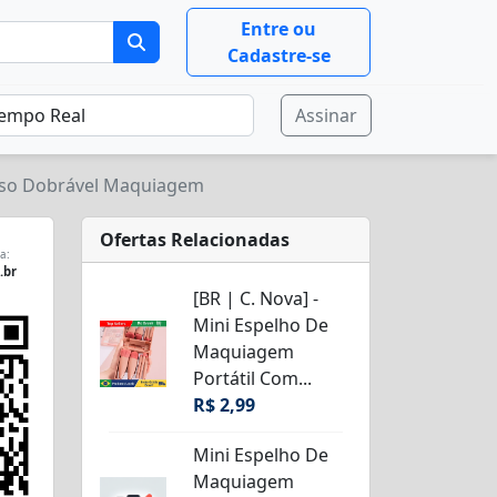
Entre ou
Cadastre-se
Assinar
olso Dobrável Maquiagem
Ofertas Relacionadas
a:
.br
[BR | C. Nova] -
Mini Espelho De
Maquiagem
Portátil Com...
R$ 2,99
Mini Espelho De
Maquiagem