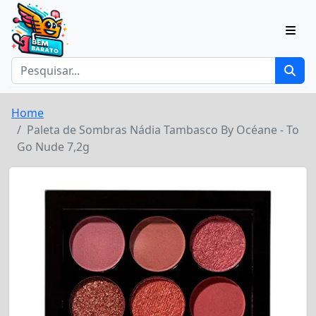
Home
Paleta de Sombras Nádia Tambasco By Océane - To
Go Nude 7,2g