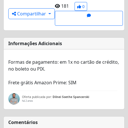
181
0
Compartilhar
Informações Adicionais
Formas de pagamento:
em 1x no cartão de crédito
,
no boleto
ou
PIX.
Frete grátis Amazon Prime:
SIM
Oferta publicada por:
Dilnei Soethe Spancerski
há 2 anos
Comentários