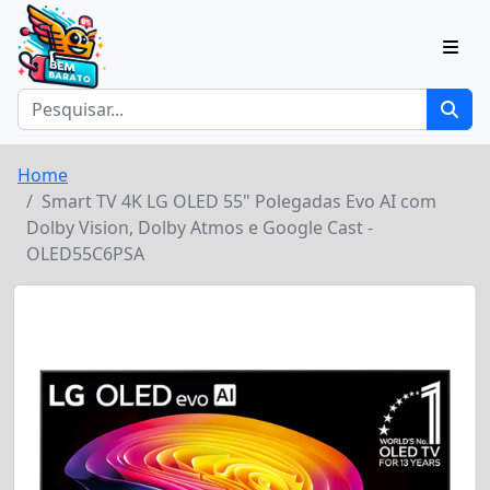
Home
Smart TV 4K LG OLED 55" Polegadas Evo AI com
Dolby Vision, Dolby Atmos e Google Cast -
OLED55C6PSA