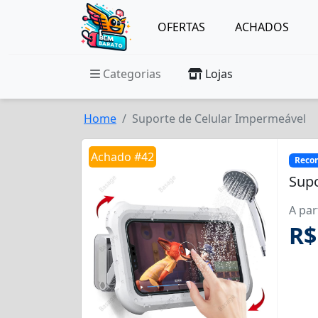
OFERTAS
ACHADOS
Categorias
Lojas
Home
Suporte de Celular Impermeável
Achado #42
Reco
Supo
A par
R$