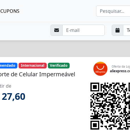
CUPONS
mendado
Internacional
Verificado
Oferta da Loj
aliexpress.
rte de Celular Impermeável
tir de
 27,60