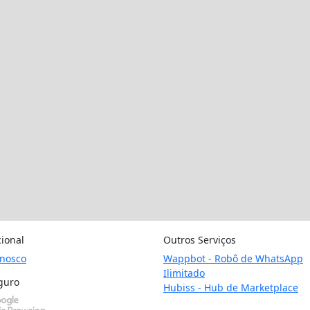
cional
Outros Serviços
onosco
Wappbot - Robô de WhatsApp
Ilimitado
guro
Hubiss - Hub de Marketplace