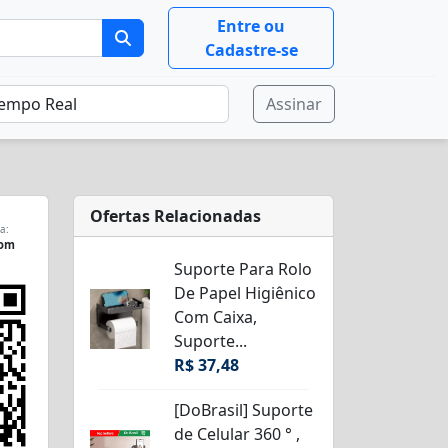
Entre ou
Cadastre-se
Assinar
Ofertas Relacionadas
a:
com
Suporte Para Rolo
De Papel Higiênico
Com Caixa,
Suporte...
R$ 37,48
[DoBrasil] Suporte
de Celular 360 ° ,