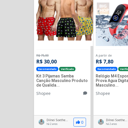
R$ 75,00
A partir de
R$ 30,00
R$ 7,80
Recomendado
Verificado
Recomendado
Verifi
Kit 3 Pijamas Samba
Relógio M4 Espor
Canção Masculino Produto
Prova Agua Digita
de Qualida...
Masculino...
Shopee
Shopee
Dilnei Soethe...
Dilnei Soethe...
0
há 2 anos
há 2 anos