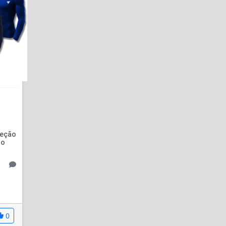
teção
do
0