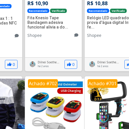
R$ 10,90
R$ 10,88
endado
Recomendado
Verificado
Recomendado
Verificado
Fita Knesio Tape
Relógio LED quadrado
x 1 : 1
Bandagem adesiva
prova d'água digital In
adas NFC
funcional alivia a do...
fe...
Shopee
Shopee
Dilnei Soethe...
Dilnei Soethe...
0
0
há 2 anos
há 2 anos
Achado #702
Achado #701