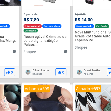
A partir de
R$ 45,00
R$ 7,80
R$ 14,00
endado
Internacional
Recomendado
Recomendado
Verificado
Verificado
Nova Multifuncional 3
Graus Rotatable Auto
usa
Recarregável Oxímetro de
Espelho Re...
lha/Manga
pulso digital exibição
Pulsox...
Shopee
Shopee
Dilnei Soethe...
Dilnei Soethe...
0
0
há 2 anos
há 2 anos
Achado #698
Achado #697