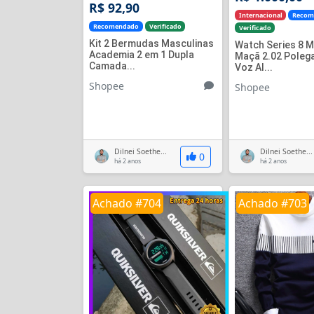
R$ 92,90
Internacional
Recom
Recomendado
Verificado
Verificado
Kit 2 Bermudas Masculinas
Watch Series 8 Ma
Academia 2 em 1 Dupla
Maçã 2.02 Poleg
Camada...
Voz AI...
Shopee
Shopee
Dilnei Soethe...
Dilnei Soethe...
0
há 2 anos
há 2 anos
Achado #704
Achado #703