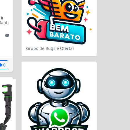
 à
fantil
Grupo de Bugs e Ofertas
0