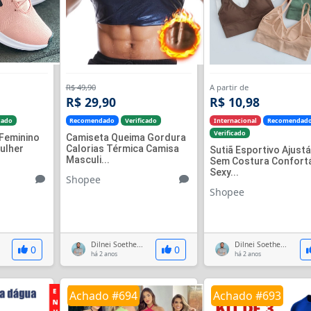
R$ 49,90
A partir de
R$ 29,90
R$ 10,98
cado
Recomendado
Verificado
Internacional
Recomendad
Verificado
Feminino
Camiseta Queima Gordura
ulher
Calorias Térmica Camisa
Sutiã Esportivo Ajustá
Masculi...
Sem Costura Confort
Sexy...
Shopee
Shopee
Dilnei Soethe...
Dilnei Soethe...
0
0
há 2 anos
há 2 anos
Achado #694
Achado #693