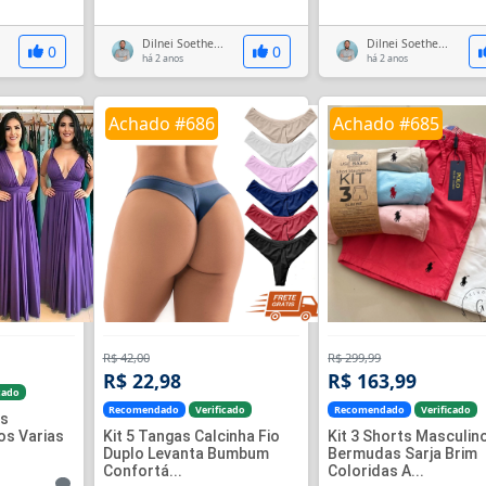
Dilnei Soethe...
Dilnei Soethe...
0
0
há 2 anos
há 2 anos
Achado #686
Achado #685
R$ 42,00
R$ 299,99
R$ 22,98
R$ 163,99
cado
Recomendado
Verificado
Recomendado
Verificado
as
os Varias
Kit 5 Tangas Calcinha Fio
Kit 3 Shorts Masculin
Duplo Levanta Bumbum
Bermudas Sarja Brim
Confortá...
Coloridas A...