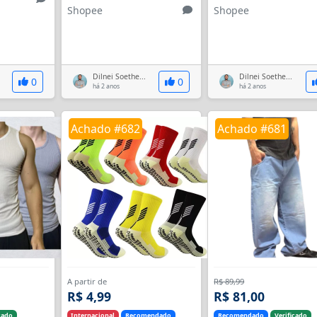
Shopee
Shopee
Dilnei Soethe...
Dilnei Soethe...
0
0
há 2 anos
há 2 anos
Achado #682
Achado #681
A partir de
R$ 89,99
R$ 4,99
R$ 81,00
cado
Internacional
Recomendado
Recomendado
Verificado