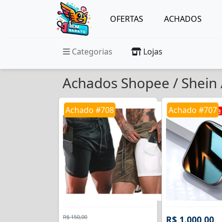
OFERTAS
ACHADOS
Categorias
Lojas
Achados Shopee / Shein /
Achado #708
Achado #707
R$ 150,00
R$ 1.000,00