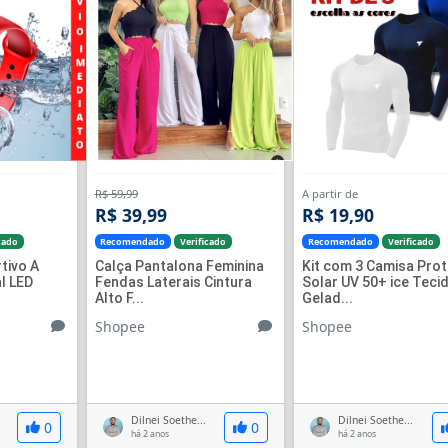
R$ 59,99
A partir de
R$ 39,99
R$ 19,90
cado
Recomendado
Verificado
Recomendado
Verificado
tivo A
Calça Pantalona Feminina
Kit com 3 Camisa Pro
l LED
Fendas Laterais Cintura
Solar UV 50+ ice Teci
Alto F...
Gelad...
Shopee
Shopee
Dilnei Soethe...
Dilnei Soethe...
0
0
há 2 anos
há 2 anos