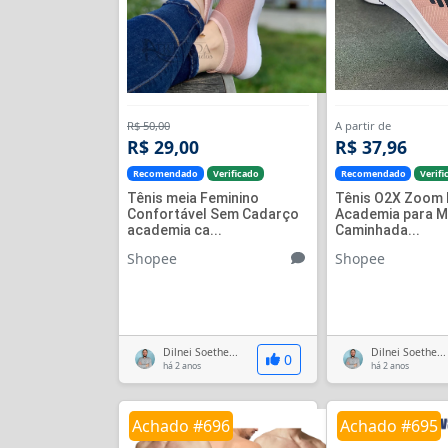
R$ 50,00
A partir de
R$ 29,00
R$ 37,96
Recomendado
Verificado
Recomendado
Verifi
Tênis meia Feminino
Tênis O2X Zoom 
Confortável Sem Cadarço
Academia para M
academia ca...
Caminhada...
Shopee
Shopee
Dilnei Soethe...
Dilnei Soethe...
0
há 2 anos
há 2 anos
Achado #696
Achado #695