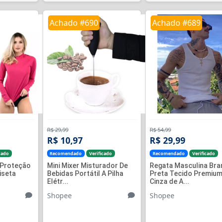
Achado #690
Achado #689
R$ 29,99
R$ 54,99
R$ 10,97
R$ 29,99
cado
Recomendado
Verificado
Recomendado
Verificado
 Proteção
Mini Mixer Misturador De
Regata Masculina Bra
iseta
Bebidas Portátil A Pilha
Preta Tecido Premiu
Elétr...
Cinza de A...
Shopee
Shopee