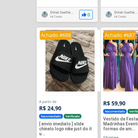
Dilnei Soethe...
Dilnei Soethe...
0
há 2 anos
há 2 anos
Achado #688
Achado #687
A partir de
R$ 59,90
R$ 24,90
Recomendado
Verifi
Recomendado
Verificado
Vestido de Fest
[ envio imediato ] slide
Madrinhas Event
chinelo logo nike just do it
formas de am...
u...
Shopee