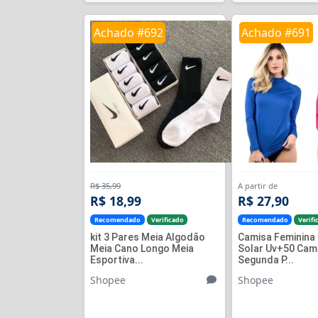
Achado #692
Achado #691
R$ 35,99
A partir de
R$ 18,99
R$ 27,90
Recomendado
Verificado
Recomendado
Verifi
kit 3 Pares Meia Algodão
Camisa Feminina
Meia Cano Longo Meia
Solar Uv+50 Cam
Esportiva...
Segunda P...
Shopee
Shopee