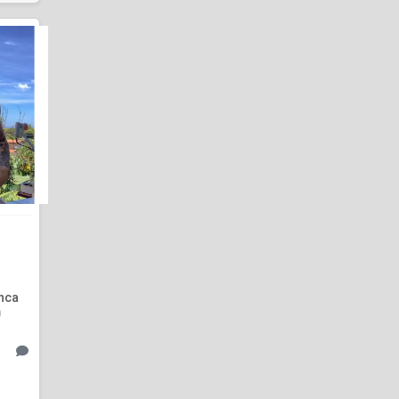
nca
m