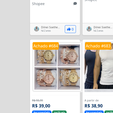
Shopee
Dilnei Soethe...
Dilnei Soethe...
0
há 2 anos
há 2 anos
Achado #684
Achado #683
R$ 55,99
A partir de
R$ 39,00
R$ 38,90
Recomendado
Verificado
Recomendado
Verifi