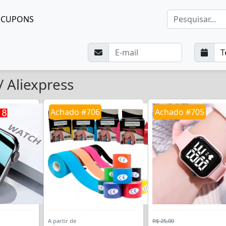
CUPONS
 Aliexpress
Achado #706
Achado #705
A partir de
R$ 25,00