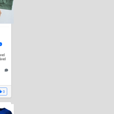
o
vel
ável
0