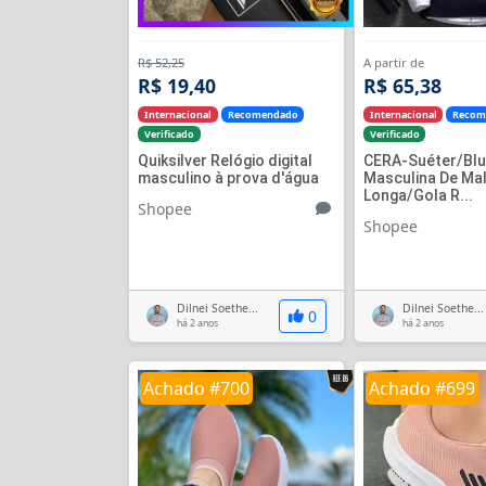
R$ 52,25
A partir de
R$ 19,40
R$ 65,38
Internacional
Recomendado
Internacional
Recom
Verificado
Verificado
Quiksilver Relógio digital
CERA-Suéter/Bl
masculino à prova d'água
Masculina De Ma
Longa/Gola R...
Shopee
Shopee
Dilnei Soethe...
Dilnei Soethe...
0
há 2 anos
há 2 anos
Achado #700
Achado #699