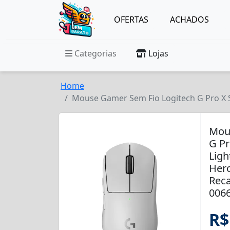
OFERTAS
ACHADOS
Categorias
Lojas
Home
Mouse Gamer Sem Fio Logitech G Pro X S
Mou
G Pr
Ligh
Hero
Reca
006
R$