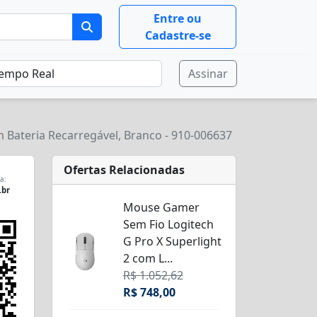
Entre ou
Cadastre-se
Assinar
 Bateria Recarregável, Branco - 910-006637
Ofertas Relacionadas
a:
.br
Mouse Gamer
Sem Fio Logitech
G Pro X Superlight
2 com L...
R$ 1.052,62
R$ 748,00