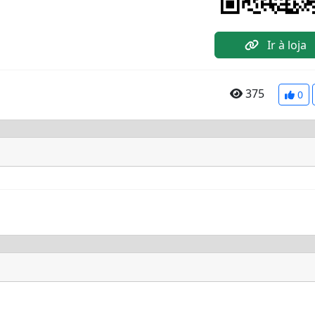
Ir à loja
375
0